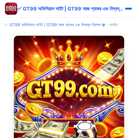
✅ GT99 অফিসিয়াল সাইট | GT99 আজ গ্যাকর এবং বিশ্বস্ত নিরাপদ 💎
✅ GT99 অফিসিয়াল সাইট | GT99 আজ গ্যাকর এবং বিশ্বস্ত নিরাপদ 💎
›
লগইন